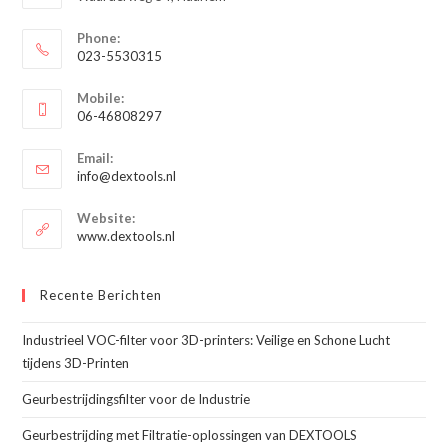
Phone:
023-5530315
Opent
Mobile:
in
06-46808297
je
Opent
toepassing
Email:
in
Opent
info@dextools.nl
je
in
je
toepassing
Website:
toepassing
www.dextools.nl
Recente Berichten
Industrieel VOC-filter voor 3D-printers: Veilige en Schone Lucht
tijdens 3D-Printen
Geurbestrijdingsfilter voor de Industrie
Geurbestrijding met Filtratie-oplossingen van DEXTOOLS