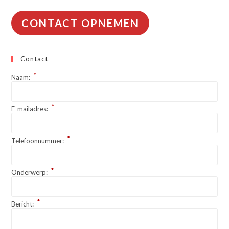
Zoals
Chroom
6
CONTACT OPNEMEN
En
Asbest
Opzuigen,
Is
Contact
Dat
Mogelijk?
*
Naam:
*
E-mailadres:
*
Telefoonnummer:
*
Onderwerp:
*
Bericht: