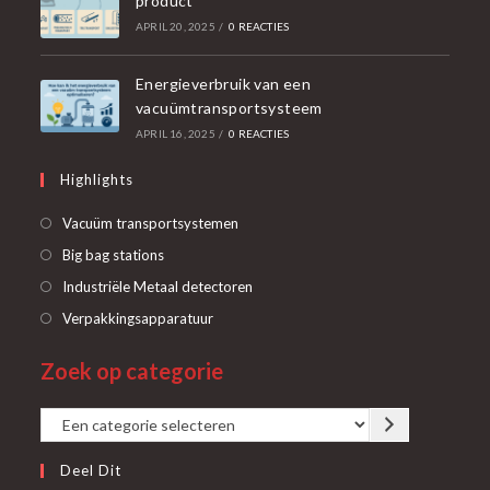
product
APRIL 20, 2025
/
0 REACTIES
Energieverbruik van een
vacuümtransportsysteem
APRIL 16, 2025
/
0 REACTIES
Highlights
Opent
Vacuüm transportsystemen
in
Opent
Big bag stations
een
in
Opent
Industriële Metaal detectoren
nieuwe
een
in
Opent
Verpakkingsapparatuur
tab
nieuwe
een
in
tab
Zoek op categorie
nieuwe
een
tab
nieuwe
Een
tab
categorie
Deel Dit
selecteren