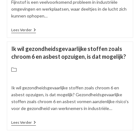
Fijnstof is een veelvoorkomend probleem in industriële
omgevingen en werkplaatsen, waar deeltjes in de lucht zich
kunnen ophopen…
Wat
Lees Verder
Voor
Filter
Heb
Ik wil gezondheidsgevaarlijke stoffen zoals
Ik
Nodig
chroom 6 en asbest opzuigen, is dat mogelijk?
Om
Fijnstof
Berichtcategorie:
Op
Te
Kunnen
Zuigen?
Ik wil gezondheidsgevaarlijke stoffen zoals chroom 6 en
asbest opzuigen, is dat mogelijk? Gezondheidsgevaarlijke
stoffen zoals chroom 6 en asbest vormen aanzienlijke risico's
voor de gezondheid van werknemers in industriële…
Ik
Lees Verder
Wil
Gezondheidsgevaarlijke
Stoffen