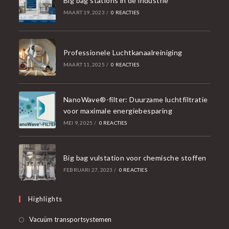
Big bag stations in de industrie
MAART 19, 2023
/
0 REACTIES
Professionele Luchtkanaalreiniging
MAART 11, 2025
/
0 REACTIES
NanoWave®-filter: Duurzame luchtfiltratie
voor maximale energiebesparing
MEI 9, 2025
/
0 REACTIES
Big bag vulstation voor chemische stoffen
FEBRUARI 27, 2023
/
0 REACTIES
Highlights
Opent
Vacuüm transportsystemen