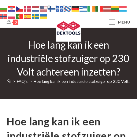
Ga
naar
inhoud
0
MENU
Hoe lang kan ik een
industriële stofzuiger op 230
Volt achtereen inzetten?
>
FAQ's
>
Hoe lang kan ik een industriële stofzuiger op 230 Volt ach
Hoe lang kan ik een
industriële stofzuiger op