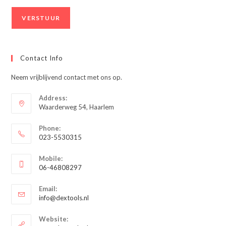
Contact Info
Neem vrijblijvend contact met ons op.
Address:
Waarderweg 54, Haarlem
Phone:
023-5530315
Opent
Mobile:
in
06-46808297
je
Opent
toepassing
Email:
in
Opent
info@dextools.nl
je
in
je
toepassing
Website:
toepassing