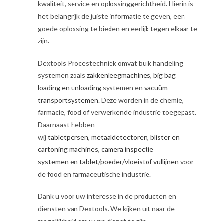
kwaliteit, service en oplossinggerichtheid
.
Hierin is
het belangrijk de juiste informatie te geven, een
goede oplossing te bieden en eerlijk tegen elkaar te
zijn
.
Dextools Procestechniek omvat bulk handeling
systemen zoals
zakkenleegmachines
,
big bag
loading en unloading
systemen en
vacuüm
transportsystemen
. Deze worden in de chemie,
farmacie, food of verwerkende industrie toegepast.
Daarnaast hebben
wij
tabletpersen
,
metaaldetectoren
,
blister en
cartoning machines,
camera inspectie
systemen
en
tablet/poeder/vloeistof vullijnen
voor
de food en farmaceutische industrie.
Dank u voor uw interesse in de producten en
diensten van Dextools. We kijken uit naar de
mogelijkheid om u van dienst te zijn
.