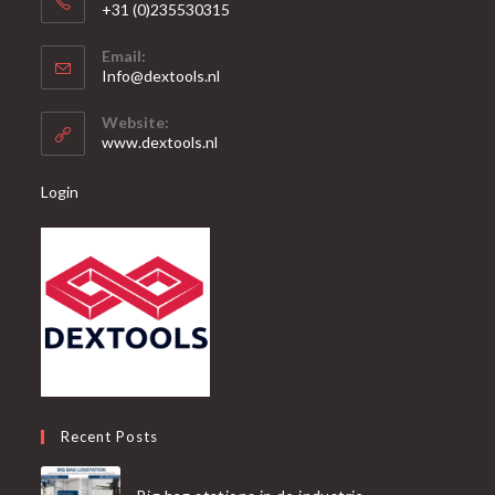
+31 (0)235530315
Opent
Email:
in
Opent
Info@dextools.nl
je
in
je
toepassing
Website:
toepassing
www.dextools.nl
Login
Recent Posts