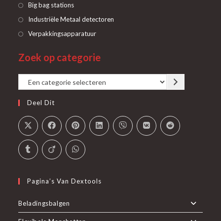
in
Opent
Big bag stations
een
in
Opent
Industriële Metaal detectoren
nieuwe
een
in
Opent
Verpakkingsapparatuur
tab
nieuwe
een
in
tab
Zoek op categorie
nieuwe
een
tab
nieuwe
Een
tab
categorie
Deel Dit
selecteren
Pagina’s Van Dextools
Beladingsbalgen