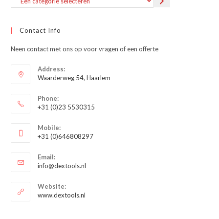
categorie
selecteren
Contact Info
Neen contact met ons op voor vragen of een offerte
Address:
Waarderweg 54, Haarlem
Phone:
+31 (0)23 5530315
Opent
Mobile:
in
+31 (0)646808297
je
Opent
toepassing
Email:
in
Opent
info@dextools.nl
je
in
je
toepassing
Website:
toepassing
www.dextools.nl