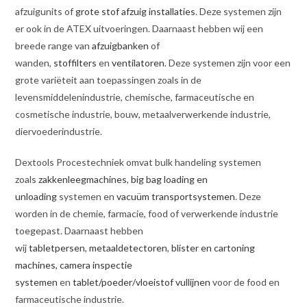
afzuigunits of
grote stof afzuig installaties
. Deze systemen zijn
er ook in de ATEX uitvoeringen. Daarnaast hebben wij een
breede range van
afzuigbanken
of
wanden,
stoffilters
en
ventilatoren
. Deze systemen zijn voor een
grote variëteit aan toepassingen zoals in de
levensmiddelenindustrie, chemische, farmaceutische en
cosmetische industrie, bouw, metaalverwerkende industrie,
diervoederindustrie.
Dextools Procestechniek omvat bulk handeling systemen
zoals
zakkenleegmachines
,
big bag loading en
unloading
systemen en
vacuüm transportsystemen
. Deze
worden in de chemie, farmacie, food of verwerkende industrie
toegepast. Daarnaast hebben
wij
tabletpersen
,
metaaldetectoren
,
blister en cartoning
machines,
camera inspectie
systemen
en
tablet/poeder/vloeistof vullijnen
voor de food en
farmaceutische industrie.