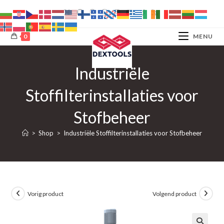
Ga
naar
inhoud
0
MENU
Industriële
Stoffilterinstallaties voor
Stofbeheer
>
Shop
>
Industriële Stoffilterinstallaties voor Stofbeheer
Vorig product
Volgend product