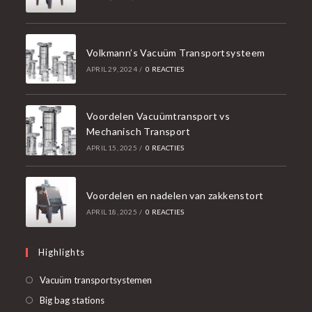
Volkmann’s Vacuüm Transportsysteem
APRIL 29, 2024
/
0 REACTIES
Voordelen Vacuümtransport vs
Mechanisch Transport
APRIL 15, 2025
/
0 REACTIES
Voordelen en nadelen van zakkenstort
APRIL 18, 2025
/
0 REACTIES
Highlights
Opent
Vacuüm transportsystemen
in
Opent
Big bag stations