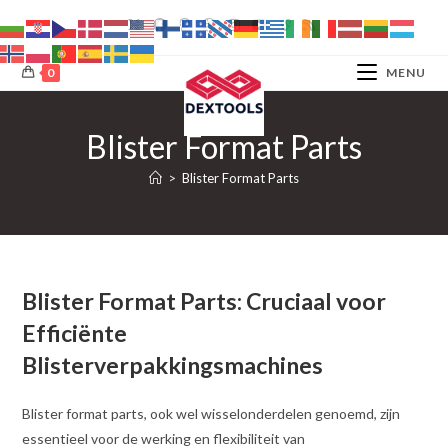
Ga
naar
inhoud
0
MENU
Blister Format Parts
>
Blister Format Parts
Blister Format Parts: Cruciaal voor
Efficiënte
Blisterverpakkingsmachines
Blister format parts, ook wel wisselonderdelen genoemd, zijn
essentieel voor de werking en flexibiliteit van