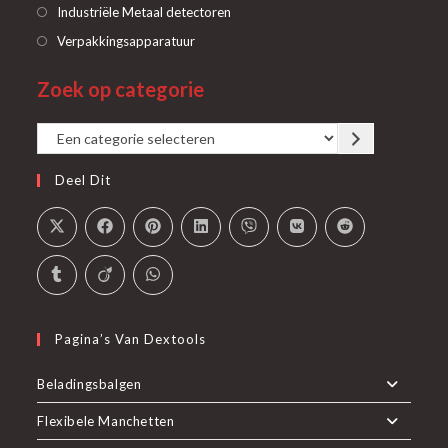
een
in
Opent
Industriële Metaal detectoren
nieuwe
een
in
Opent
Verpakkingsapparatuur
tab
nieuwe
een
in
tab
Zoek op categorie
nieuwe
een
tab
nieuwe
Een
tab
categorie
Deel Dit
selecteren
Pagina’s Van Dextools
Beladingsbalgen
Flexibele Manchetten