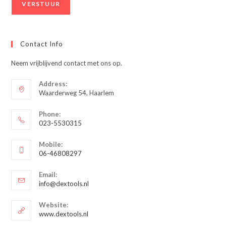
Contact Info
Neem vrijblijvend contact met ons op.
Address:
Waarderweg 54, Haarlem
Phone:
023-5530315
Opent
Mobile:
in
06-46808297
je
Opent
toepassing
Email:
in
Opent
info@dextools.nl
je
in
je
toepassing
Website:
toepassing
www.dextools.nl