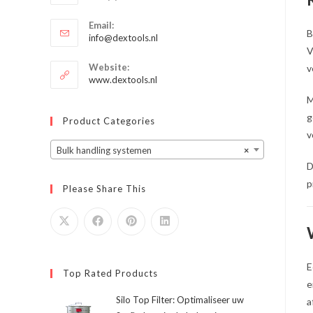
je
Opent
toepassing
Email:
in
B
Opent
info@dextools.nl
je
in
V
je
toepassing
Website:
v
toepassing
www.dextools.nl
M
g
Product Categories
v
Bulk handling systemen
×
D
p
Please Share This
E
Top Rated Products
e
Silo Top Filter: Optimaliseer uw
a