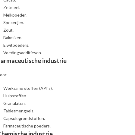
Zetmeel.
Melkpoeder.
Specerijen.
Zout.
Bakmixen.
Eiwitpoeders.
Voedingsadditieven.
Farmaceutische industrie
oor:
Werkzame stoffen (API’s).
Hulpstoffen.
Granulaten.
Tabletmengsels.
Capsulegrondstoffen.
Farmaceutische poeders.
Chemische industrie