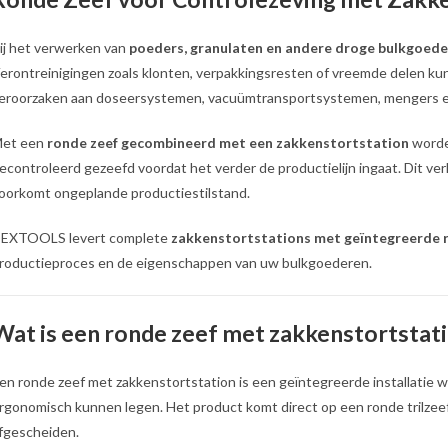
ij het verwerken van
poeders, granulaten en andere droge bulkgoed
erontreinigingen zoals klonten, verpakkingsresten of vreemde delen k
eroorzaken aan doseersystemen, vacuümtransportsystemen, mengers e
et een
ronde zeef gecombineerd met een zakkenstortstation
worde
econtroleerd gezeefd voordat het verder de productielijn ingaat. Dit ve
oorkomt ongeplande productiestilstand.
EXTOOLS levert complete
zakkenstortstations met geïntegreerde 
roductieproces en de eigenschappen van uw bulkgoederen.
Wat is een ronde zeef met zakkenstortstat
en ronde zeef met zakkenstortstation is een geïntegreerde installatie w
rgonomisch kunnen legen. Het product komt direct op een ronde trilze
fgescheiden.