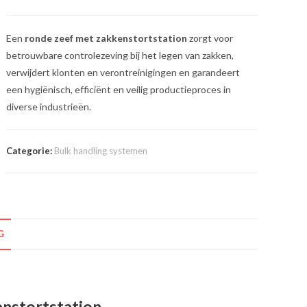
Een
ronde zeef met zakkenstortstation
zorgt voor
betrouwbare controlezeving bij het legen van zakken,
verwijdert klonten en verontreinigingen en garandeert
een hygiënisch, efficiënt en veilig productieproces in
diverse industrieën.
Categorie:
Bulk handling systemen
G
nstortstation