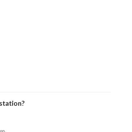
station?
on.