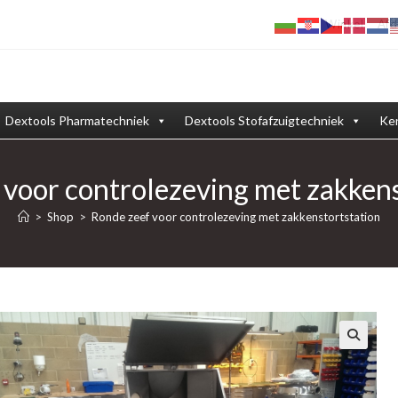
Winkel
Afd
Dextools Pharmatechniek
Dextools Stofafzuigtechniek
Ken
 voor controlezeving met zakkens
>
Shop
>
Ronde zeef voor controlezeving met zakkenstortstation