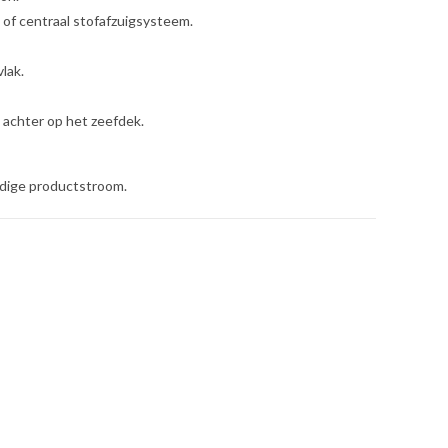
 of centraal stofafzuigsysteem.
lak.
 achter op het zeefdek.
rdige productstroom.