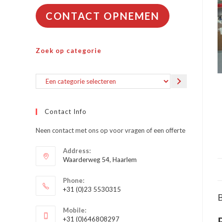
CONTACT OPNEMEN
Zoek op categorie
Een
categorie
selecteren
Contact Info
Neen contact met ons op voor vragen of een offerte
Address:
Waarderweg 54, Haarlem
Phone:
+31 (0)23 5530315
B
Opent
Mobile:
in
+31 (0)646808297