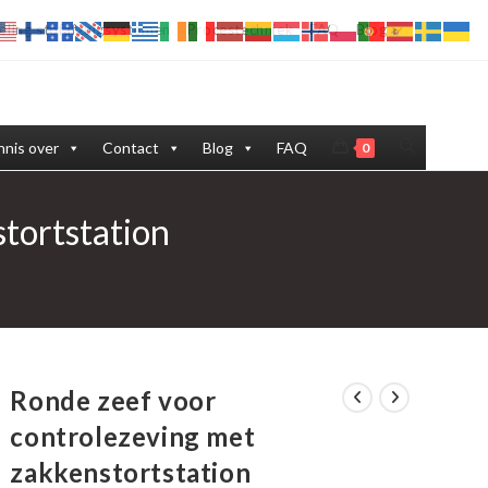
eling stofafzuigsystemen
Procestechniek
FAQ
Blog
Toggle
nis over
Contact
Blog
FAQ
0
site
tortstation
zoeken
Ronde zeef voor
controlezeving met
zakkenstortstation